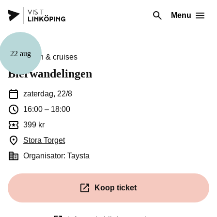
Menu
22 aug
Guidingen & cruises
Bierwandelingen
zaterdag, 22/8
16:00
–
18:00
399 kr
Stora Torget
(Opent in een nieuw venster)
Organisator: Taysta
Koop ticket
(Opent in een nieuw venster)