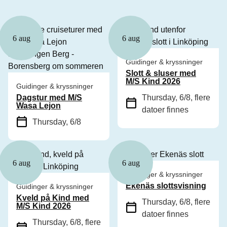
6 aug
6 aug
Guidinger & kryssninger
Slott & sluser med
M/S Kind 2026
Guidinger & kryssninger
Dagstur med M/S
Thursday, 6/8
, flere
Wasa Lejon
datoer finnes
Thursday, 6/8
6 aug
6 aug
Guidinger & kryssninger
Ekenäs slottsvisning
Guidinger & kryssninger
Kveld på Kind med
Thursday, 6/8
, flere
M/S Kind 2026
datoer finnes
Thursday, 6/8
, flere