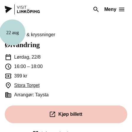
Meny
22 aug
Guidinger & kryssninger
Ølvandring
Lørdag, 22/8
16:00
–
18:00
399 kr
Stora Torget
(Åpnes i et nytt vindu)
Arrangør: Taysta
Kjøp billett
(Åpnes i et nytt vindu)