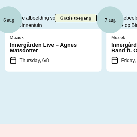
Gratis toegang
6 aug
7 aug
Muziek
Muziek
Innergården Live – Agnes
Innergård
Matsdotter
Band ft. 
Thursday, 6/8
Friday,