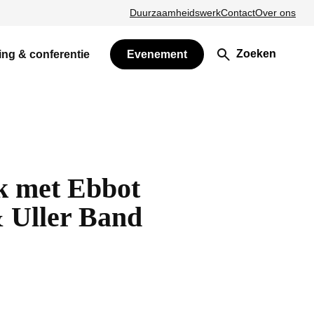
Duurzaamheidswerk
Contact
Over ons
Zoeken
ing & conferentie
Evenement
k met Ebbot
 Uller Band