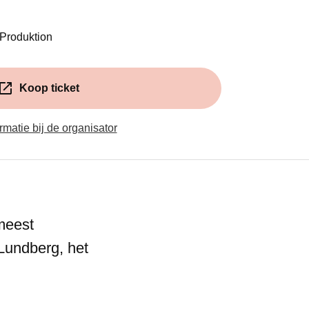
in een nieuw venster)
 Produktion
Koop ticket
(Opent in een nieuw venster)
rmatie bij de organisator
meest
Lundberg, het