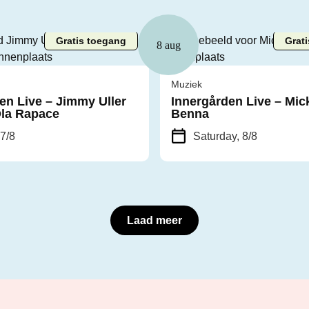
Gratis toegang
Grat
8 aug
Muziek
en Live – Jimmy Uller
Innergården Live – Mic
Ola Rapace
Benna
 7/8
Saturday, 8/8
Laad meer