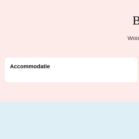
B
Woon
Accommodatie