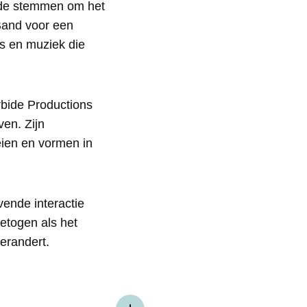
rde stemmen om het
Band voor een
es en muziek die
rbide Productions
en. Zijn
eien en vormen in
ende interactie
etogen als het
erandert.