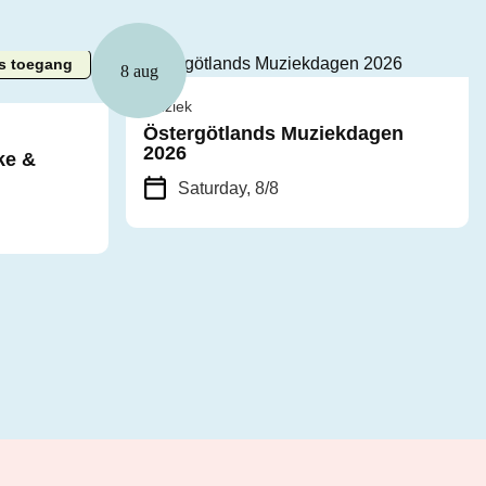
is toegang
8 aug
Muziek
Östergötlands Muziekdagen
2026
ke &
Saturday, 8/8