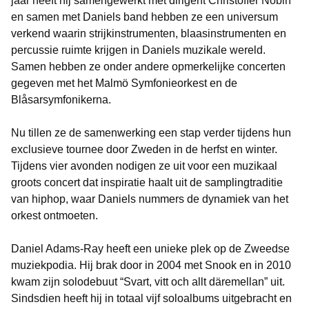
jaar heeft hij samengewerkt met dirigent Christoffer Nobin
en samen met Daniels band hebben ze een universum
verkend waarin strijkinstrumenten, blaasinstrumenten en
percussie ruimte krijgen in Daniels muzikale wereld.
Samen hebben ze onder andere opmerkelijke concerten
gegeven met het Malmö Symfonieorkest en de
Blåsarsymfonikerna.
Nu tillen ze de samenwerking een stap verder tijdens hun
exclusieve tournee door Zweden in de herfst en winter.
Tijdens vier avonden nodigen ze uit voor een muzikaal
groots concert dat inspiratie haalt uit de samplingtraditie
van hiphop, waar Daniels nummers de dynamiek van het
orkest ontmoeten.
Daniel Adams-Ray heeft een unieke plek op de Zweedse
muziekpodia. Hij brak door in 2004 met Snook en in 2010
kwam zijn solodebuut “Svart, vitt och allt däremellan” uit.
Sindsdien heeft hij in totaal vijf soloalbums uitgebracht en