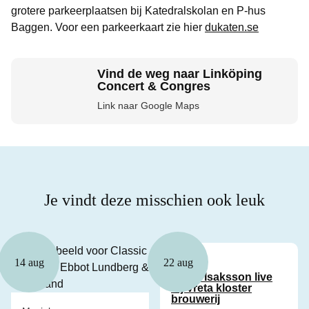
grotere parkeerplaatsen bij Katedralskolan en P-hus
Baggen. Voor een parkeerkaart zie hier
dukaten.se
Vind de weg naar Linköping
Concert & Congres
Link naar Google Maps
Je vindt deze misschien ook leuk
Muziek
14 aug
22 aug
Patrik Isaksson live
bij Vreta kloster
brouwerij