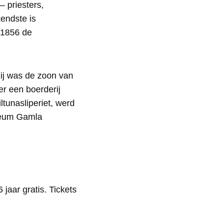
 priesters,
endste is
 1856 de
Hij was de zoon van
er een boerderij
ltunasliperiet, werd
useum Gamla
jaar gratis. Tickets