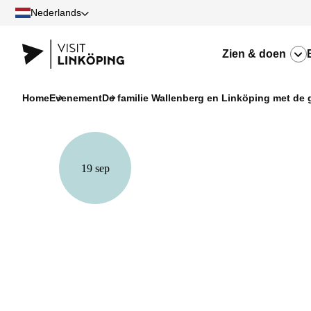
Nederlands
Zien & doen
Home
Evenement
De familie Wallenberg en Linköping met de
19 sep