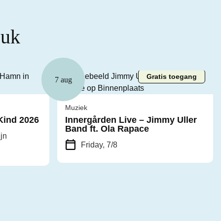
euk
Gratis toegang
7 aug
Muziek
Kind 2026
Innergården Live – Jimmy Uller
Band ft. Ola Rapace
ijn
Friday, 7/8