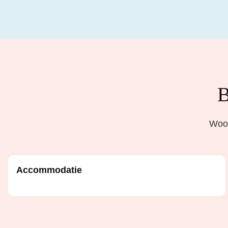
B
Woon
Accommodatie