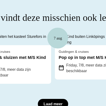
 vindt deze misschien ook l
7 aug
cruises
Guidingen & cruises
& sluizen met M/S Kind
Pop op in top met M/S 
Friday, 7/8
, meer data z
 7/8
, meer data zijn
beschikbaar
kbaar
Laad meer