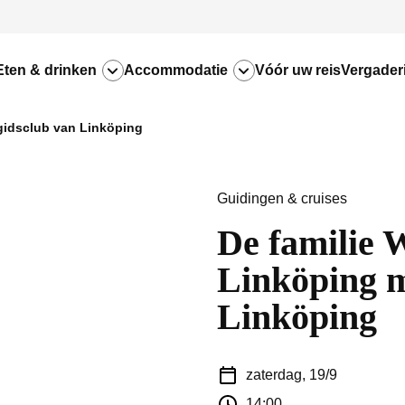
Eten & drinken
Accommodatie
Vóór uw reis
Vergader
 gidsclub van Linköping
Guidingen & cruises
De familie 
Linköping m
Linköping
zaterdag, 19/9
14:00