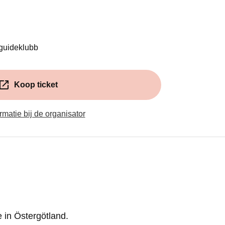
nt in een nieuw venster)
 guideklubb
Koop ticket
(Opent in een nieuw venster)
rmatie bij de organisator
e in Östergötland.