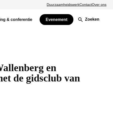
Duurzaamheidswerk
Contact
Over ons
Zoeken
ing & conferentie
Evenement
Wallenberg en
et de gidsclub van