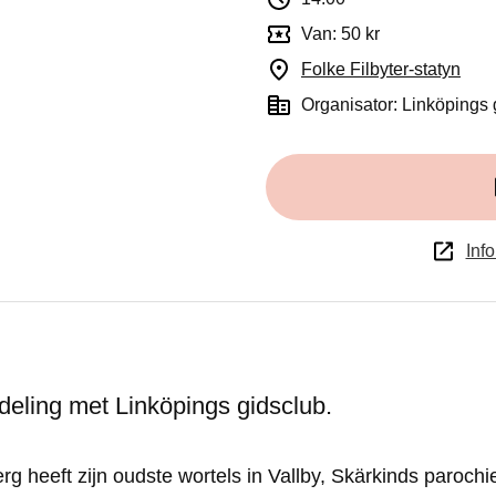
Van: 50 kr
Folke Filbyter-statyn
(Ope
Organisator: Linköpings
Info
eling met Linköpings gidsclub.
rg heeft zijn oudste wortels in Vallby, Skärkinds parochi