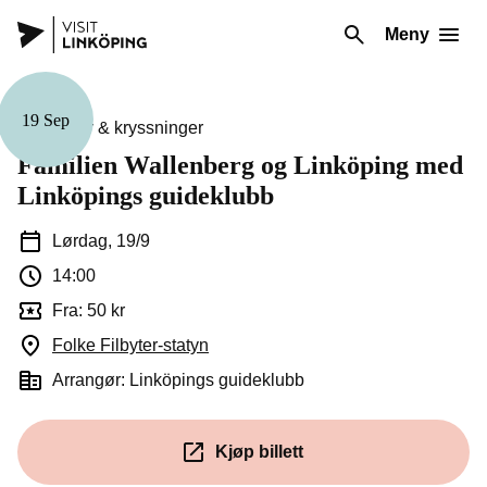
Meny
19 Sep
Guidinger & kryssninger
Familien Wallenberg og Linköping med
Linköpings guideklubb
Lørdag, 19/9
14:00
Fra: 50 kr
Folke Filbyter-statyn
(Åpnes i et nytt vindu)
Arrangør: Linköpings guideklubb
Kjøp billett
(Åpnes i et nytt vindu)