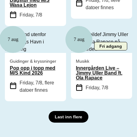
Dagstur med M/S
Friday, 7/8
, flere
Wasa Lejon
datoer finnes
Friday, 7/8
7 aug
7 aug
Fri adgang
Guidinger & kryssninger
Musikk
Pop opp i topp med
Innergården Live –
M/S Kind 2026
Jimmy Uller Band ft.
Ola Rapace
Friday, 7/8
, flere
Friday, 7/8
datoer finnes
Last inn flere