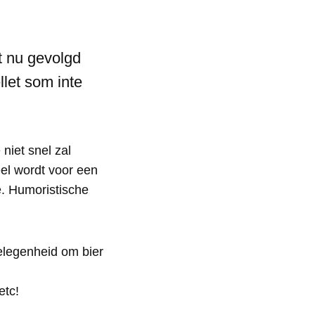
dt nu gevolgd
let som inte
niet snel zal
eel wordt voor een
e. Humoristische
elegenheid om bier
etc!