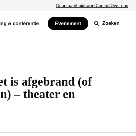
Duurzaamheidswerk
Contact
Over ons
Zoeken
ing & conferentie
Evenement
et is afgebrand (of
n) – theater en