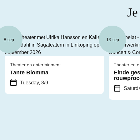
Je
8 sep
19 sep
Theater en entertainment
Theater en e
Tante Blomma
Einde ge
rouwproc
Tuesday, 8/9
Saturda