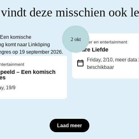
 vindt deze misschien ook l
2 okt
Theater en entertainment
Ware Liefde
Friday, 2/10
, meer data 
ntertainment
beschikbaar
speeld – Een komisch
es
y, 19/9
Laad meer