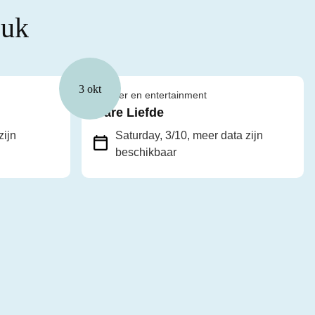
euk
3 okt
Theater en entertainment
Ware Liefde
zijn
Saturday, 3/10
, meer data zijn
beschikbaar