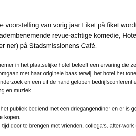
 voorstelling van vorig jaar Liket på fiket wor
 adembenemende revue-achtige komedie, Hotel
ler ner) på Stadsmissionens Café.
er in het plaatselijke hotel beleeft een ervaring die ze 
mgaan met haar originele baas terwijl het hotel het ton
ieonderzoek en een uit de hand gelopen bedrijfsconferenti
ang en muziek.
 het publiek bediend met een driegangendiner en er is g
 te kopen.
tijd door te brengen met vrienden, collega’s, after-work 