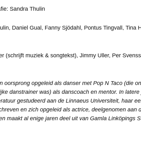
ie: Sandra Thulin
ulin, Daniel Gual, Fanny Sjödahl, Pontus Tingvall, Tin
er (schrijft muziek & songtekst), Jimmy Uller, Per Svens
an oorsprong opgeleid als danser met Pop N Taco (die o
jke danstrainer was) als danscoach en mentor. In latere 
eratuur gestudeerd aan de Linnaeus Universiteit, haar e
hreven en zich opgeleid als actrice, deelgenomen aan div
n maakt al enige jaren deel uit van Gamla Linköpings St