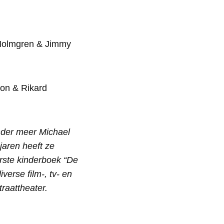
a Holmgren & Jimmy
son & Rikard
nder meer Michael
jaren heeft ze
erste kinderboek “De
erse film-, tv- en
raattheater.