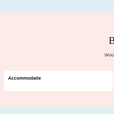
B
Woon
Accommodatie