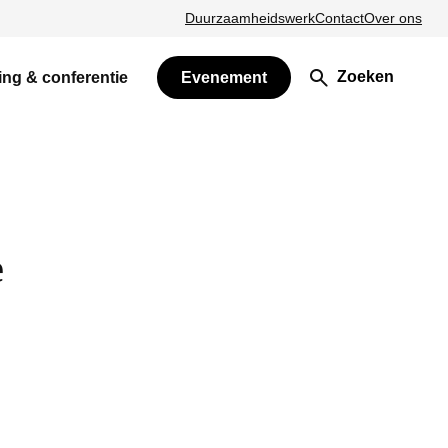
Duurzaamheidswerk
Contact
Over ons
Zoeken
ing & conferentie
Evenement
e
n nieuw venster)