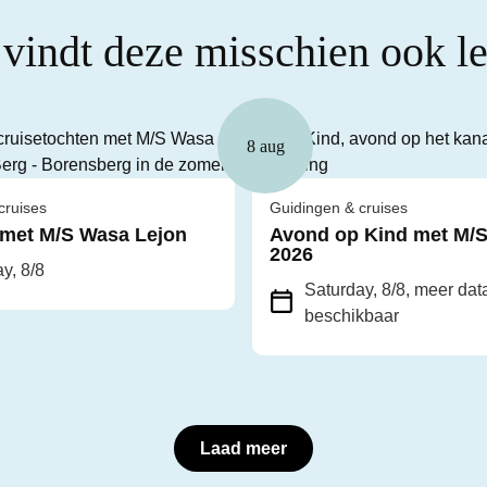
 vindt deze misschien ook l
8 aug
cruises
Guidingen & cruises
 met M/S Wasa Lejon
Avond op Kind met M/S
2026
y, 8/8
Saturday, 8/8
, meer data
beschikbaar
Laad meer