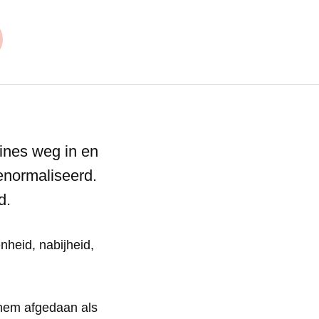
 nieuw venster)
lines weg in en
enormaliseerd.
rd.
nheid, nabijheid,
 hem afgedaan als