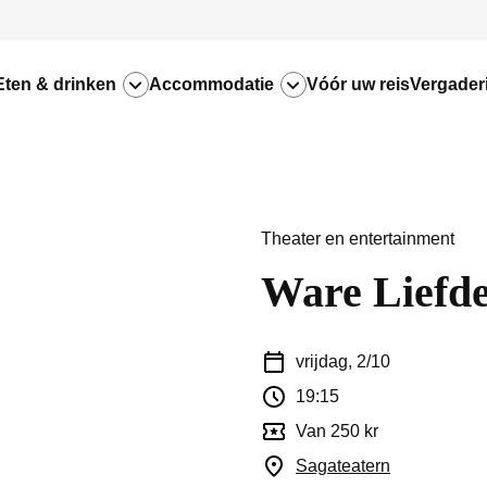
Eten & drinken
Accommodatie
Vóór uw reis
Vergader
Theater en entertainment
Ware Liefd
vrijdag, 2/10
19:15
Van 250 kr
Sagateatern
(Opent in ee