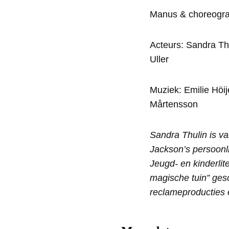
Manus & choreograf
Acteurs: Sandra Th
Uller
Muziek: Emilie Höij
Mårtensson
Sandra Thulin is v
Jackson’s persoonli
Jeugd- en kinderlit
magische tuin” gesc
reclameproducties e