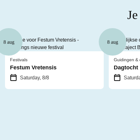
Je
8 aug
8 aug
Festivals
Guidingen & 
Festum Vretensis
Dagtocht
Saturday, 8/8
Saturda