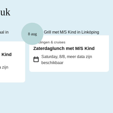
euk
8 aug
Guidingen & cruises
Zaterdaglunch met M/S Kind
 Kind
Saturday, 8/8
, meer data zijn
beschikbaar
 zijn