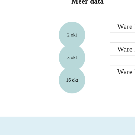
Meer data
Ware 
2 okt
Ware 
3 okt
Ware 
16 okt