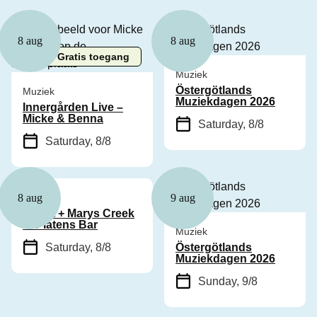
8 aug
8 aug
Gratis toegang
Muziek
Östergötlands
Muziek
Muziekdagen 2026
Innergården Live –
Micke & Benna
Saturday, 8/8
Saturday, 8/8
Muziek
8 aug
9 aug
Cyhra + Marys Creek
in Platens Bar
Muziek
Saturday, 8/8
Östergötlands
Muziekdagen 2026
Sunday, 9/8