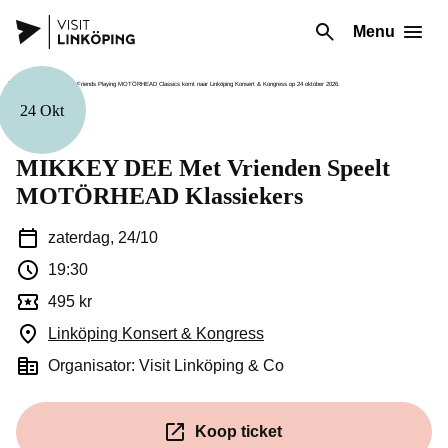
Menu
24 Okt
Muziek
MIKKEY DEE Met Vrienden Speelt
MOTÖRHEAD Klassiekers
zaterdag, 24/10
19:30
495 kr
Linköping Konsert & Kongress
(Opent in een nieuw venst
Organisator: Visit Linköping & Co
Koop ticket
(Opent in een nieuw venster)