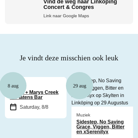
Vind de weg naar Linköping
Concert & Congres
Link naar Google Maps
Je vindt deze misschien ook leuk
Muziek
8 aug
29 aug
Cyhra + Marys Creek
in Platens Bar
Saturday, 8/8
Muziek
Sidestep, No Saving
Grace, Viggen, Bitter
en xSerenityx