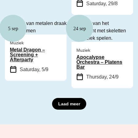
Saturday, 29/8
5 sep
24 sep
Muziek
Metal Dragon –
Muziek
Screening +
Apocalypse
Afterparty
Orchestra – Platens
Bar
Saturday, 5/9
Thursday, 24/9
Laad meer