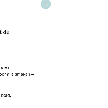
t de
rs en
voor alle smaken –
e bord.