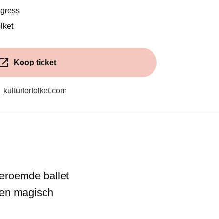
ngress
lket
Koop ticket
(Opent in een nieuw venster)
kulturforfolket.com
beroemde ballet
een magisch