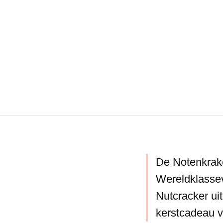
De Notenkraker
Wereldklassev
Nutcracker ui
kerstcadeau v