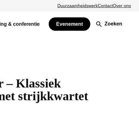
Duurzaamheidswerk
Contact
Over ons
Zoeken
ing & conferentie
Evenement
 – Klassiek
met strijkkwartet