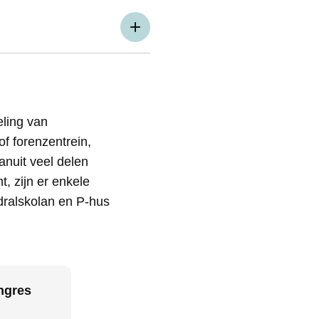
eling van
f forenzentrein,
anuit veel delen
, zijn er enkele
dralskolan en P-hus
ngres