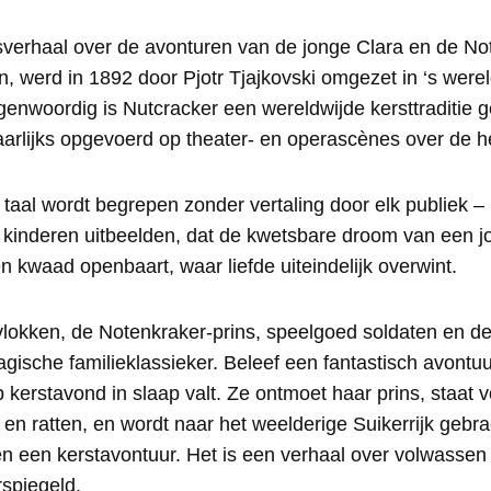
verhaal over de avonturen van de jonge Clara en de Not
, werd in 1892 door Pjotr Tjajkovski omgezet in ‘s were
egenwoordig is Nutcracker een wereldwijde kersttraditie
jaarlijks opgevoerd op theater- en operascènes over de h
taal wordt begrepen zonder vertaling door elk publiek –
 kinderen uitbeelden, dat de kwetsbare droom van een j
en kwaad openbaart, waar liefde uiteindelijk overwint.
okken, de Notenkraker-prins, speelgoed soldaten en d
agische familieklassieker. Beleef een fantastisch avontuu
p kerstavond in slaap valt. Ze ontmoet haar prins, staat v
en ratten, en wordt naar het weelderige Suikerrijk gebrac
n een kerstavontuur. Het is een verhaal over volwassen
spiegeld.