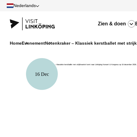
Nederlands
Zien & doen
Home
Evenement
Notenkraker – Klassiek kerstballet met strij
16 Dec