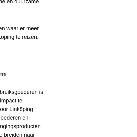
ene en duurzame
ten waar er meer
ping te reizen,
en
rbruiksgoederen is
impact te
voor Linköping
goederen en
angingsproducten
te breiden naar