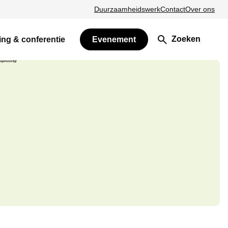
Duurzaamheidswerk
Contact
Over ons
Zoeken
ing & conferentie
Evenement