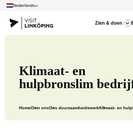
Nederlands
Zien & doen
Klimaat- en
hulpbronslim bedrij
Home
Over ons
Ons duurzaamheidswerk
Klimaat- en hulp