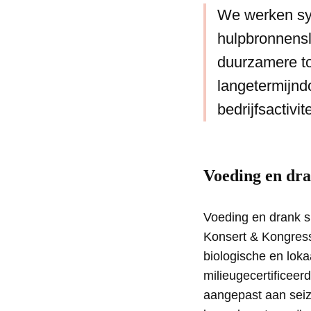
We werken sys
hulpbronnensl
duurzamere to
langetermijnd
bedrijfsactivi
Voeding en dr
Voeding en drank sp
Konsert & Kongress
biologische en lok
milieugecertificee
aangepast aan sei