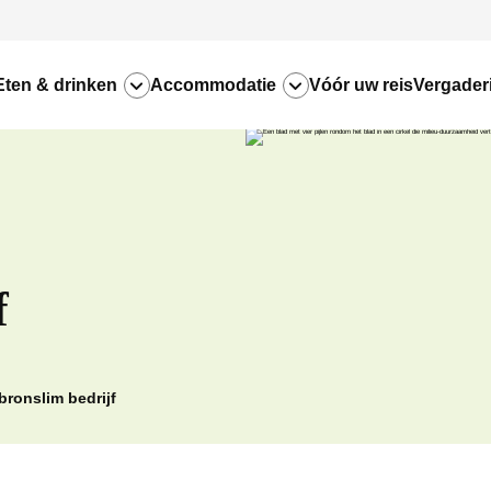
Eten & drinken
Accommodatie
Vóór uw reis
Vergader
f
bronslim bedrijf