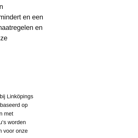
n
mindert en een
maatregelen en
nze
bij Linköpings
ebaseerd op
en met
u’s worden
n voor onze