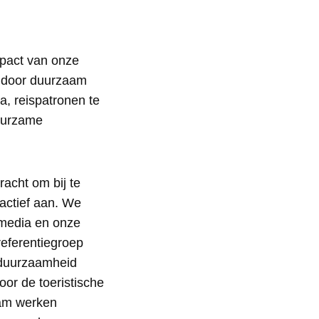
mpact van onze
ar door duurzaam
, reispatronen te
uurzame
racht om bij te
actief aan. We
 media en onze
eferentiegroep
 duurzaamheid
oor de toeristische
aam werken