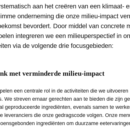
tematisch aan het creëren van een klimaat- e
imme onderneming die onze milieu-impact ver
ekomst bevordert. Door middel van concrete 
oelen integreren we een milieuperspectief in o
teiten via de volgende drie focusgebieden:
ank met verminderde milieu-impact
elen een centrale rol in de activiteiten die we uitvoeren 
. We streven ernaar gerechten aan te bieden die zijn g
aal geproduceerde ingrediënten, evenals samen te werk
rde leveranciers die onze gedragscode volgen. Onze men
zoensgebonden ingrediënten om duurzame eetervaringe