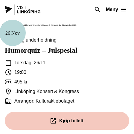
Meny
26 Nov
Teater og underholdning
Humorquiz – Julspesial
Torsdag, 26/11
19:00
495 kr
Linköping Konsert & Kongress
Arrangør: Kulturaktiebolaget
Kjøp billett
(Åpnes i et nytt vindu)