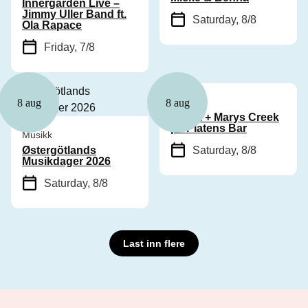
Innergården Live –
Jimmy Uller Band ft.
Saturday, 8/8
Ola Rapace
Friday, 7/8
Musikk
8 aug
8 aug
Cyhra + Marys Creek
på Platens Bar
Musikk
Østergötlands
Saturday, 8/8
Musikdager 2026
Saturday, 8/8
Last inn flere