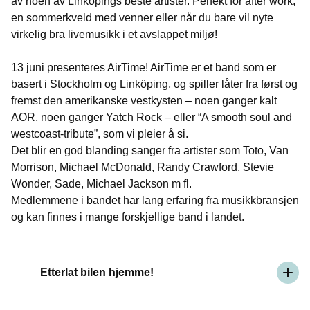
av noen av Linköpings beste artister. Perfekt for after work,
en sommerkveld med venner eller når du bare vil nyte
virkelig bra livemusikk i et avslappet miljø!
13 juni presenteres AirTime! AirTime er et band som er
basert i Stockholm og Linköping, og spiller låter fra først og
fremst den amerikanske vestkysten – noen ganger kalt
AOR, noen ganger Yatch Rock – eller “A smooth soul and
westcoast-tribute”, som vi pleier å si.
Det blir en god blanding sanger fra artister som Toto, Van
Morrison, Michael McDonald, Randy Crawford, Stevie
Wonder, Sade, Michael Jackson m fl.
Medlemmene i bandet har lang erfaring fra musikkbransjen
og kan finnes i mange forskjellige band i landet.
Etterlat bilen hjemme!