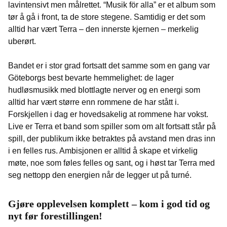
lavintensivt men målrettet. “Musik för alla” er et album som
tør å gå i front, ta de store stegene. Samtidig er det som
alltid har vært Terra – den innerste kjernen – merkelig
uberørt.
Bandet er i stor grad fortsatt det samme som en gang var
Göteborgs best bevarte hemmelighet: de lager
hudløsmusikk med blottlagte nerver og en energi som
alltid har vært større enn rommene de har stått i.
Forskjellen i dag er hovedsakelig at rommene har vokst.
Live er Terra et band som spiller som om alt fortsatt står på
spill, der publikum ikke betraktes på avstand men dras inn
i en felles rus. Ambisjonen er alltid å skape et virkelig
møte, noe som føles felles og sant, og i høst tar Terra med
seg nettopp den energien når de legger ut på turné.
Gjøre opplevelsen komplett – kom i god tid og
nyt før forestillingen!