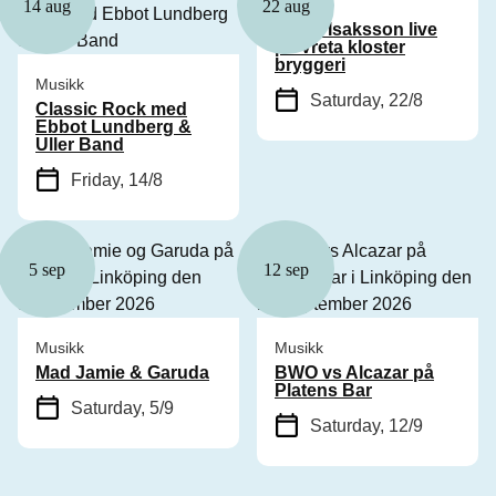
Musikk
14 aug
22 aug
Patrik Isaksson live
på Vreta kloster
bryggeri
Musikk
Saturday, 22/8
Classic Rock med
Ebbot Lundberg &
Uller Band
Friday, 14/8
5 sep
12 sep
Musikk
Musikk
Mad Jamie & Garuda
BWO vs Alcazar på
Platens Bar
Saturday, 5/9
Saturday, 12/9