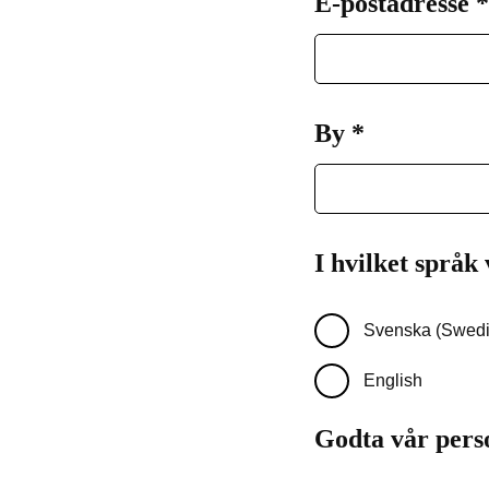
E-postadresse
*
By
Påkrevd
*
I hvilket språk
Svenska (Swedi
English
Godta vår per