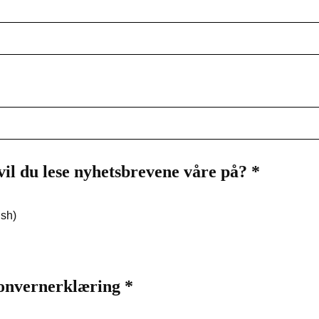
Påkrevd
 vil du lese nyhetsbrevene våre på?
Påkrevd
*
sh)
sonvernerklæring
Påkrevd
*