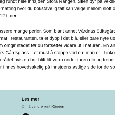
eg rundt hele innsjøen Stora Rängen. Stien byr på veks
natting hvor du bokstavelig talt kan velge mellom slott 
 12 timer.
passere mange perler. Som blant annet Vårdnäs Stiftsgår
t i restauranten, ta et dypp i det blå, eller bare nyte u
omgir stedet før du fortsetter videre ut i naturen. En an
ers Gårdsglass – et must å stoppe ved om man er i Linkö
rådet hvis du har blitt litt varm under turen din og treng
er finnes hovedsakelig på innsjøens østlige side for de som
Les mer
Om å vandre runt Rängen