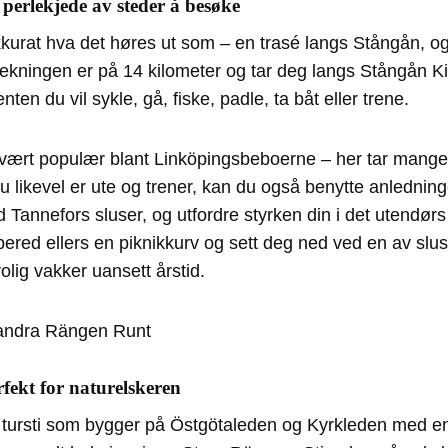
 perlekjede av steder å besøke
kurat hva det høres ut som – en trasé langs Stångån, og
rekningen er på 14 kilometer og tar deg langs Stångån K
enten du vil sykle, gå, fiske, padle, ta båt eller trene.
vært populær blant Linköpingsbeboerne – her tar mange 
du likevel er ute og trener, kan du også benytte anledning
annefors sluser, og utfordre styrken din i det utendørs
bered ellers en piknikkurv og sett deg ned ved en av s
olig vakker uansett årstid.
ekt for naturelskeren
tursti som bygger på Östgötaleden og Kyrkleden med en 