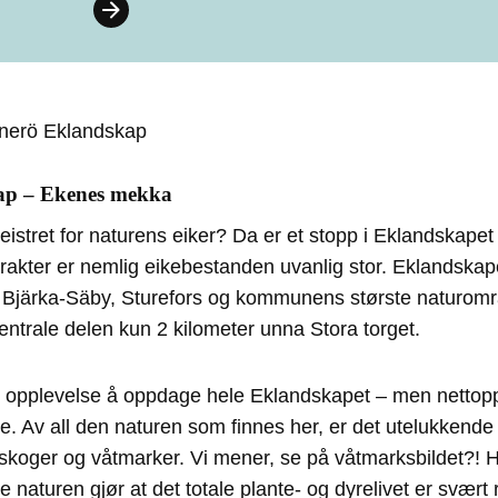
ap – Ekenes mekka
geistret for naturens eiker? Da er et stopp i Eklandskapet 
trakter er nemlig eikebestanden uvanlig stor. Eklandskap
Bjärka-Säby, Sturefors og kommunens største naturomr
ntrale delen kun 2 kilometer unna Stora torget.
k opplevelse å oppdage hele Eklandskapet – men nettopp 
yte. Av all den naturen som finnes her, er det utelukkend
skoger og våtmarker. Vi mener, se på våtmarksbildet?! Hv
e naturen gjør at det totale plante- og dyrelivet er svært r