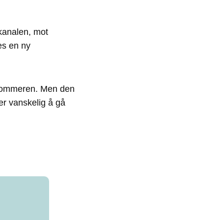
kanalen, mot
es en ny
 sommeren. Men den
er vanskelig å gå