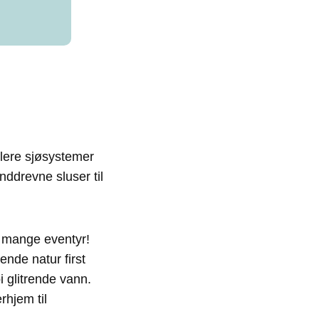
flere sjøsystemer
ddrevne sluser til
så mange eventyr!
ende natur first
 glitrende vann.
rhjem til