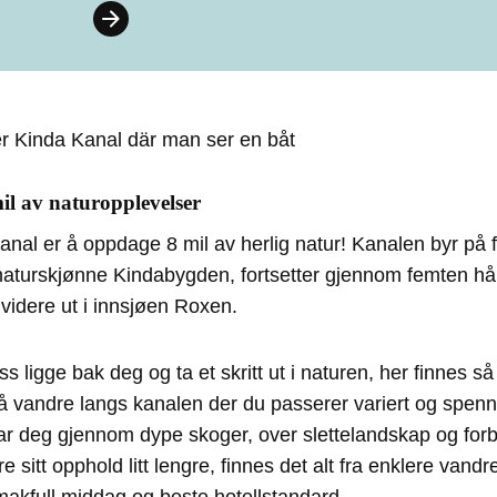
l av naturopplevelser
al er å oppdage 8 mil av herlig natur! Kanalen byr på 
naturskjønne Kindabygden, fortsetter gjennom femten hån
 videre ut i innsjøen Roxen.
s ligge bak deg og ta et skritt ut i naturen, her finnes 
 å vandre langs kanalen der du passerer variert og spenn
r deg gjennom dype skoger, over slettelandskap og forbi
e sitt opphold litt lengre, finnes det alt fra enklere vandre