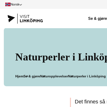
Norsk
Se & gjøre
Naturperler i Linkö
Hjem
Se & gjøre
Naturopplevelser
Naturperler i Linköping
Det finnes så