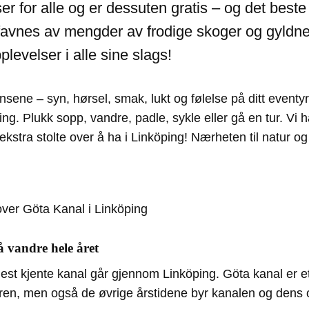
ser for alle og er dessuten gratis – og det beste
avnes av mengder av frodige skoger og gyldne s
plevelser i alle sine slags!
nsene – syn, hørsel, smak, lukt og følelse på ditt eventyr
ing. Plukk sopp, vandre, padle, sykle eller gå en tur. Vi h
tt ekstra stolte over å ha i Linköping! Nærheten til natur og
å vandre hele året
st kjente kanal går gjennom Linköping. Göta kanal er e
n, men også de øvrige årstidene byr kanalen og dens 