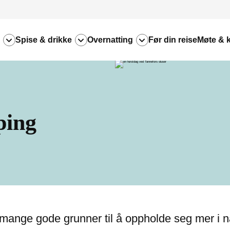
Spise & drikke
Overnatting
Før din reise
Møte & 
ping
 mange gode grunner til å oppholde seg mer i n