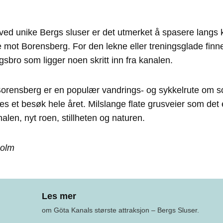
ed unike Bergs sluser er det utmerket å spasere langs 
 mot Borensberg. For den lekne eller treningsglade finn
ngsbro som ligger noen skritt inn fra kanalen.
Borensberg er en populær vandrings- og sykkelrute om
les et besøk hele året. Milslange flate grusveier som det 
nalen, nyt roen, stillheten og naturen.
holm
Les mer
om Göta Kanals største attraksjon – Bergs Sluser.