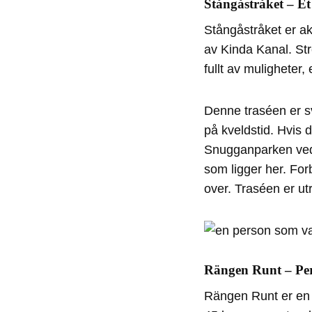
Stångåstråket – Et
Stångåstråket er ak
av Kinda Kanal. St
fullt av muligheter, 
Denne traséen er s
på kveldstid. Hvis 
Snugganparken ved T
som ligger her. For
over. Traséen er utr
Rängen Runt – Perf
Rängen Runt er en 