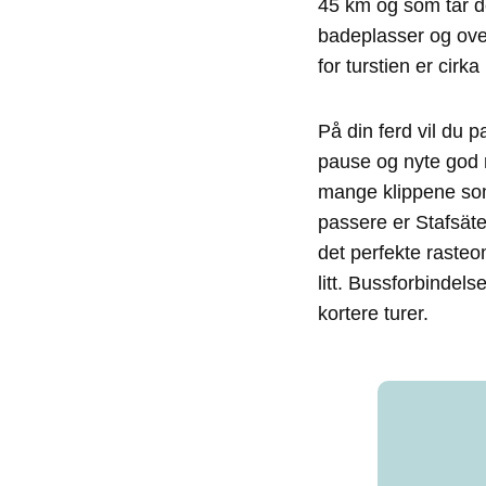
45 km og som tar d
badeplasser og over
for turstien er cirka
På din ferd vil du 
pause og nyte god ma
mange klippene som 
passere er Stafsät
det perfekte rasteom
litt. Bussforbindels
kortere turer.