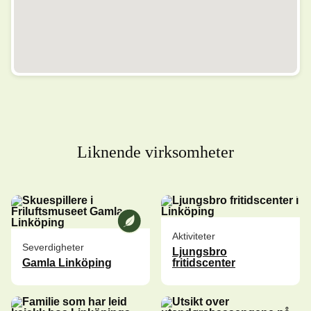
Liknende virksomheter
Vi på [ANAME] er en miljøsikret virk
Aktiviteter
Severdigheter
Ljungsbro
Gamla Linköping
fritidscenter