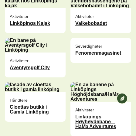
Aktiviteter
Aktiviteter
Linköpings Kajak
Valkebobadet
Severdigheter
Fenomenmagasinet
Aktiviteter
Äventyrsgolf City
Vi på [A
Håndtere
Cloettas butikk i
Aktiviteter
Gamla Linköping
Linköpings
Høyhøydebane –
HaMa Adventures