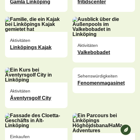
Gamla Linköping
fritidscenter
Aktivitäten
Aktivitäten
Linköpings Kajak
Valkebobadet
Sehenswürdigkeiten
Fenomenmagasinet
Aktivitäten
Äventyrsgolf City
Wir bei
Einkaufen