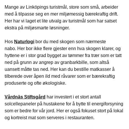
Mange av Linköpings turistmål, store som små, arbeider
med å tilpasse seg en mer miljømessig bærekraftig drift.
Her har vi laget et lite utvalg av turistmål som har satset
ekstra på miljøsmarte løsninger.
Hos
Naturlogi
bor du med skogen som nærmeste
nabo. Her bor ikke flere gjester enn hva skogen klarer, og
hyttene er i stor grad bygget av tømmer fra trær som er tatt
ned på grunn av angrep av granbarkbille, som altså
uansett måtte tas ned. Her kan du bestille matkasser å
tilberede over åpen ild med råvarer som er bærekraftig
produserte og ofte økologiske.
Vårdnäs Stiftsgård
har investert i et stort antall
solcellepaneler på hustakene for å bytte til energiforsyning
som er bedre for vår jord. Her er også fokuset stort på lokal
og kortreist mat som serveres i restauranten.