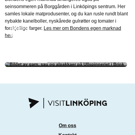
seinsommeren på Borggården i Linköpings sentrum. Her
samles lokale matprodusenter, og du kan rusle rundt blant
nybakte kanelboller, nyskårede gulrøtter og tomater i
forskjellige farger.
Håndtere
Les mer om Bondens egen marknad
Håndtere
her!
Rökinge Gård
Bondbönans odlingar
Håndtere
Håndtere
Ullspinneriet i Brink
Elins lockar
Om oss