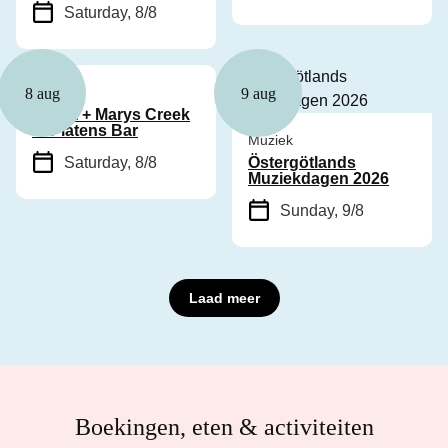
Saturday, 8/8
Muziek
8 aug
9 aug
Cyhra + Marys Creek
in Platens Bar
Muziek
Saturday, 8/8
Östergötlands
Muziekdagen 2026
Sunday, 9/8
Laad meer
Boekingen, eten & activiteiten