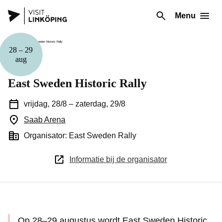
Menu
28
–
29
aug
Sport
East Sweden Historic Rally
vrijdag, 28/8
–
zaterdag, 29/8
Saab Arena
(Opent in een nieuw venster)
Organisator: East Sweden Rally
Informatie bij de organisator
Op 28–29 augustus wordt East Sweden Historic