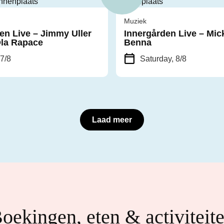
Muziek
en Live – Jimmy Uller
Innergården Live – Mic
Ola Rapace
Benna
 7/8
Saturday, 8/8
Laad meer
oekingen, eten & activiteit