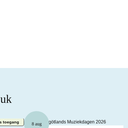
euk
is toegang
8 aug