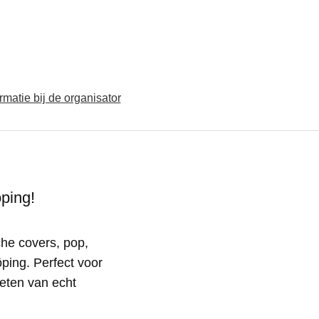
n
rmatie bij de organisator
ping!
che covers, pop,
öping. Perfect voor
eten van echt