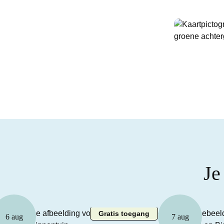
Je
Gratis toegang
6 aug
7 aug