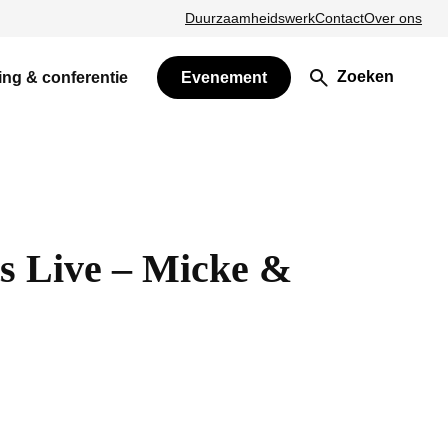
Duurzaamheidswerk
Contact
Over ons
Zoeken
ing & conferentie
Evenement
s Live – Micke &
n nieuw venster)