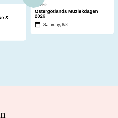
Muziek
Östergötlands Muziekdagen
2026
ke &
Saturday, 8/8
en