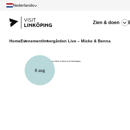
Nederlands
Zien & doen
Home
Evenement
Innergården Live – Micke & Benna
8 aug