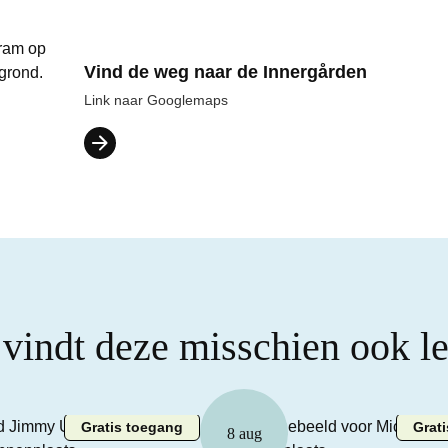
Vind de weg naar de Innergården
Link naar Googlemaps
 vindt deze misschien ook l
Gratis toegang
Grat
8 aug