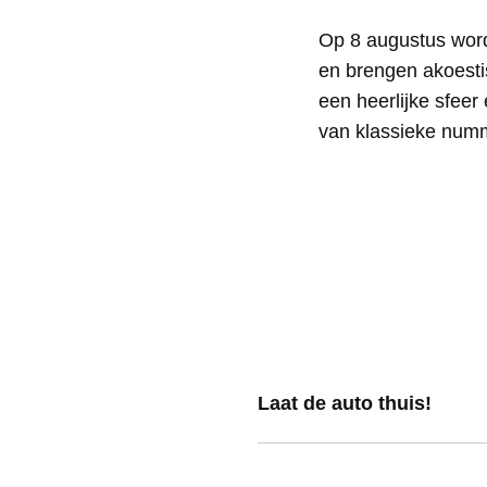
Op 8 augustus word
en brengen akoestis
een heerlijke sfee
van klassieke num
Laat de auto thuis!