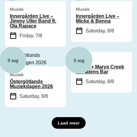
Muziek
Muziek
Innergården Live –
Innergården Live –
Jimmy Uller Band ft.
Micke & Benna
Ola Rapace
Saturday, 8/8
Friday, 7/8
Muziek
8 aug
8 aug
Cyhra + Marys Creek
in Platens Bar
Muziek
Östergötlands
Saturday, 8/8
Muziekdagen 2026
Saturday, 8/8
Laad meer