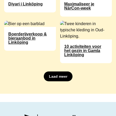
Diyari i Linköping
Maximaliseer je
NärCon-week
Boerderijverkoop &
bieraanbod in
Linköping
10 activiteiten voor
het gezin in Gamla
Linköping
Laad meer