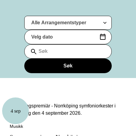
Alle Arrangementstyper
Velg dato
(Datoformat: yyyy-mm-dd)
Søk
Søk
4 sep
Musikk