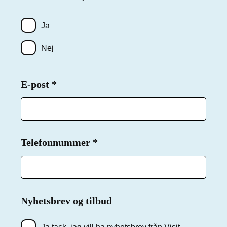
Ja
Nej
E-post
Påkrevd
*
Telefonnummer
Påkrevd
*
Nyhetsbrev og tilbud