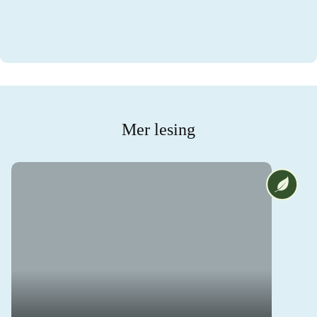
Mer lesing
Vi på [ANA