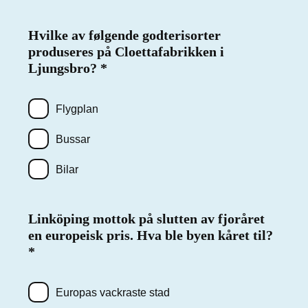
Hvilke av følgende godterisorter
produseres på Cloettafabrikken i
Ljungsbro?
Påkrevd
*
Flygplan
Bussar
Bilar
Linköping mottok på slutten av fjoråret
en europeisk pris. Hva ble byen kåret til?
Påkrevd
*
Europas vackraste stad