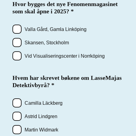
Hvor bygges det nye Fenomenmagasinet
som skal åpne i 2025?
Påkrevd
*
Valla Gård, Gamla Linköping
Skansen, Stockholm
Vid Visualiseringscenter i Norrköping
Hvem har skrevet bøkene om LasseMajas
Detektivbyrå?
Påkrevd
*
Camilla Läckberg
Astrid Lindgren
Martin Widmark