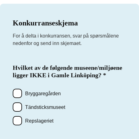
Konkurranseskjema
For å delta i konkurransen, svar på spørsmålene
nedenfor og send inn skjemaet.
Hvilket av de følgende museene/miljøene
ligger IKKE i Gamle Linköping?
Påkrevd
*
Bryggaregården
Tändsticksmuseet
Repslageriet