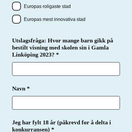
Europas roligaste stad
Europas mest innovativa stad
Utslagsfråga: Hvor mange barn gikk på
bestilt visning med skolen sin i Gamla
Linköping 2023?
Påkrevd
*
Navn
Påkrevd
*
Jeg har fylt 18 år (påkrevd for å delta i
konkurransen)
Påkrevd
*