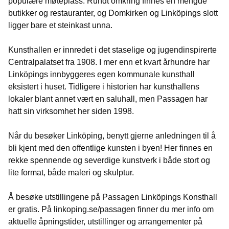
populære møteplass. Rundt omkring finnes en mengde
butikker og restauranter, og Domkirken og Linköpings slott
ligger bare et steinkast unna.
Kunsthallen er innredet i det staselige og jugendinspirerte
Centralpalatset fra 1908. I mer enn et kvart århundre har
Linköpings innbyggeres egen kommunale kunsthall
eksistert i huset. Tidligere i historien har kunsthallens
lokaler blant annet vært en saluhall, men Passagen har
hatt sin virksomhet her siden 1998.
Når du besøker Linköping, benytt gjerne anledningen til å
bli kjent med den offentlige kunsten i byen! Her finnes en
rekke spennende og severdige kunstverk i både stort og
lite format, både maleri og skulptur.
Å besøke utstillingene på Passagen Linköpings Konsthall
er gratis. På linkoping.se/passagen finner du mer info om
aktuelle åpningstider, utstillinger og arrangementer på