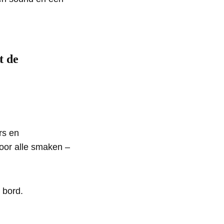
t de
rs en
voor alle smaken –
e bord.