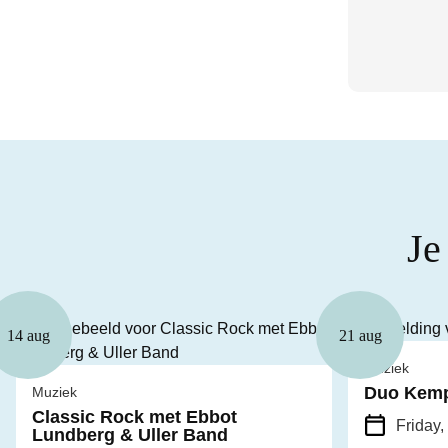
Je
14 aug
21 aug
Muziek
Duo Kemp
Muziek
Classic Rock met Ebbot
Friday,
Lundberg & Uller Band