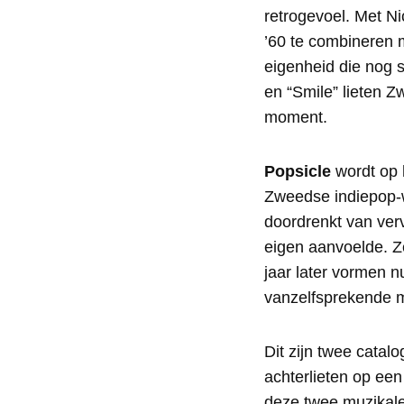
retrogevoel. Met Ni
’60 te combineren m
eigenheid die nog s
en “Smile” lieten Zw
moment.
Popsicle
wordt op 
Zweedse indiepop-w
doordrenkt van ver
eigen aanvoelde. 
jaar later vormen 
vanzelfsprekende 
Dit zijn twee cata
achterlieten op een
deze twee muzikale