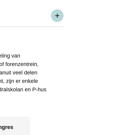
eling van
f forenzentrein,
anuit veel delen
, zijn er enkele
dralskolan en P-hus
ngres