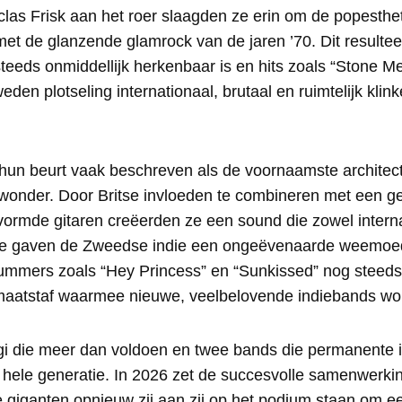
clas Frisk aan het roer slaagden ze erin om de popesthe
et de glanzende glamrock van de jaren ’70. Dit resultee
teeds onmiddellijk herkenbaar is en hits zoals “Stone M
eden plotseling internationaal, brutaal en ruimtelijk klin
hun beurt vaak beschreven als de voornaamste architect
onder. Door Britse invloeden te combineren met een ge
vormde gitaren creëerden ze een sound die zowel interna
Ze gaven de Zweedse indie een ongeëvenaarde weemoe
nummers zoals “Hey Princess” en “Sunkissed” nog steeds
maatstaf waarmee nieuwe, veelbelovende indiebands w
logi die meer dan voldoen en twee bands die permanente 
 hele generatie. In 2026 zet de succesvolle samenwerkin
 giganten opnieuw zij aan zij op het podium staan om 