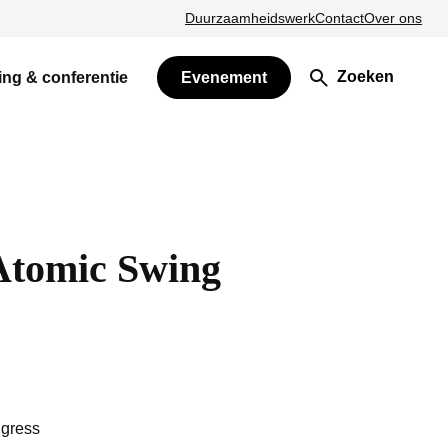
Duurzaamheidswerk
Contact
Over ons
Zoeken
ing & conferentie
Evenement
Atomic Swing
ngress