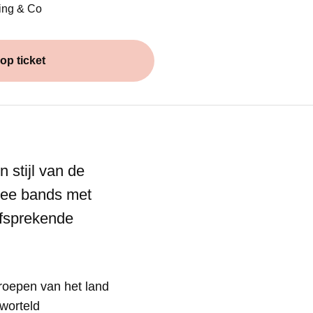
ping & Co
op ticket
(Opent in een nieuw venster)
stijl van de
wee bands met
lfsprekende
roepen van het land
worteld