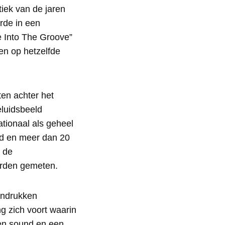
tiek van de jaren
rde in een
e Into The Groove”
ken op hetzelfde
en achter het
luidsbeeld
tionaal als geheel
d en meer dan 20
 de
orden gemeten.
indrukken
g zich voort waarin
een sound en een