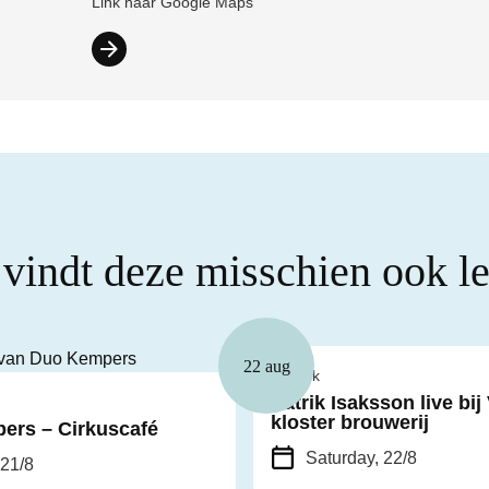
Link naar Google Maps
 vindt deze misschien ook l
22 aug
Muziek
Patrik Isaksson live bij
kloster brouwerij
ers – Cirkuscafé
Saturday, 22/8
 21/8