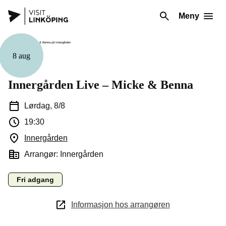
Meny
8 aug
Musikk
Innergården Live – Micke & Benna
Lørdag, 8/8
19:30
Innergården
(Åpnes i et nytt vindu)
Arrangør: Innergården
Fri adgang
Informasjon hos arrangøren