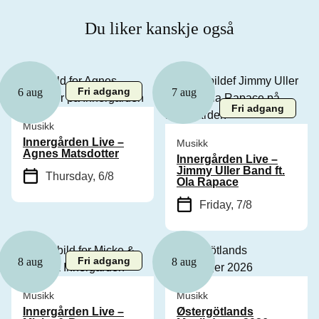
Du liker kanskje også
Fri adgang
6 aug
7 aug
Fri adgang
Musikk
Innergården Live –
Musikk
Agnes Matsdotter
Innergården Live –
Jimmy Uller Band ft.
Thursday, 6/8
Ola Rapace
Friday, 7/8
Fri adgang
8 aug
8 aug
Musikk
Musikk
Innergården Live –
Østergötlands