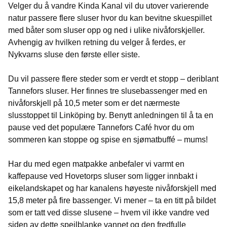
Velger du å vandre Kinda Kanal vil du utover varierende
natur passere flere sluser hvor du kan bevitne skuespillet
med båter som sluser opp og ned i ulike nivåforskjeller.
Avhengig av hvilken retning du velger å ferdes, er
Nykvarns sluse den første eller siste.
Du vil passere flere steder som er verdt et stopp – deriblant
Tannefors sluser. Her finnes tre slusebassenger med en
nivåforskjell på 10,5 meter som er det nærmeste
slusstoppet til Linköping by. Benytt anledningen til å ta en
pause ved det populære Tannefors Café hvor du om
sommeren kan stoppe og spise en sjømatbuffé – mums!
Har du med egen matpakke anbefaler vi varmt en
kaffepause ved Hovetorps sluser som ligger innbakt i
eikelandskapet og har kanalens høyeste nivåforskjell med
15,8 meter på fire bassenger. Vi mener – ta en titt på bildet
som er tatt ved disse slusene – hvem vil ikke vandre ved
siden av dette speilblanke vannet og den fredfulle