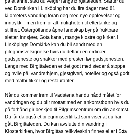
på et annet sted du velger langs Birgittaleden. Starter du
ved Domkirken i Linköping har du fire dager med 81
kilometers vandring foran deg med nye opplevelser og
inntrykk – men fremfor alt muligheten til ettertanke og
stillhet. Östergötlands åpne landskap byr på fruktbare
sletter, innsjøer, Göta kanal, mange klostre og kirker. I
Linköpings Domkirke kan du bli sendt med en
pilegrimsvelsignelse hvis du deltar i en ordinær
gudstjeneste og snakker med presten før gudstjenesten.
Langs med Birgittaleden er det godt med steder å stoppe
og hvile på, vandrerhjem, gjestgiveri, hoteller og også godt
med matbutikker og restauranter.
Når du kommer frem til Vadstena har du nådd målet for
vandringen og du blir mottatt med en ankomstbønn hvis du
på forhånd gir beskjed til Pilgrimscentrum om din ankomst.
Du får da også et pilegrimssertifikat som viser at du har
gått Birgittaleden. Du kan avslutte din vandring i
Klosterkirken, hvor Birgittas relikvieskrin finnes eller i S:ta