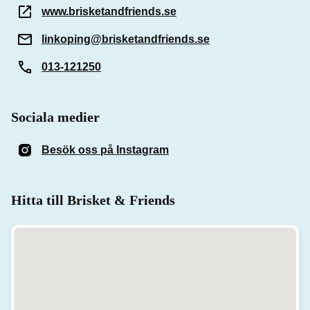
www.brisketandfriends.se
linkoping@brisketandfriends.se
013-121250
Sociala medier
Besök oss på Instagram
(Öppnas i ett nytt fönster)
Hitta till Brisket & Friends