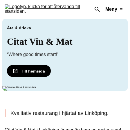
Meny
Äta & dricka
Citat Vin & Mat
“Where good times start!”
Till hemsida
Kvalitativ restaurang i hjärtat av Linköping.
Citat Vin & Mat i Linköping är mer än bara en restaurang!