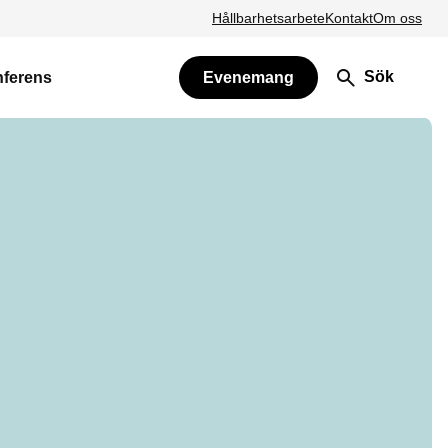
Hållbarhetsarbete
Kontakt
Om oss
Sök
nferens
Evenemang