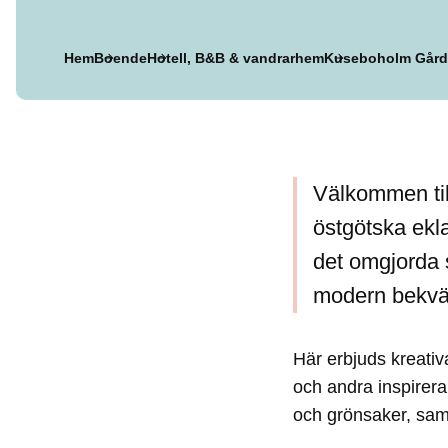
Hem
Boende
Hotell, B&B & vandrarhem
Kuseboholm Gård
Välkommen til
östgötska ekl
det omgjorda 
modern bekvä
Här erbjuds kreativ
och andra inspirera
och grönsaker, samt