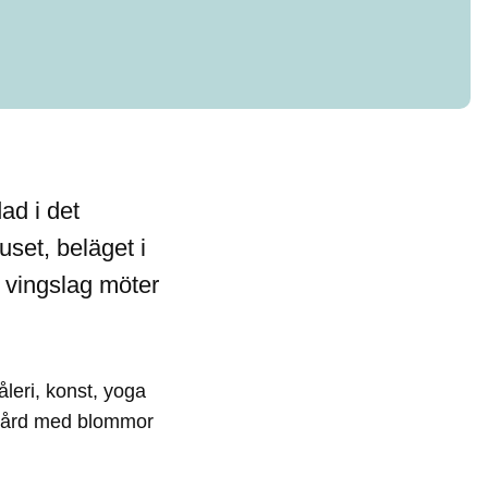
ad i det
set, beläget i
 vingslag möter
leri, konst, yoga
ädgård med blommor