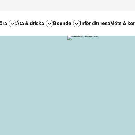
öra
Äta & dricka
Boende
Inför din resa
Möte & ko