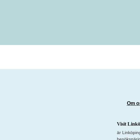
Om o
Visit Link
är Linköpin
besöksnäri