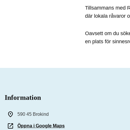
Tillsammans med Re
där lokala råvaror o
Oavsett om du söke
en plats för sinnesr
Information
590 45 Brokind
Öppna i Google Maps