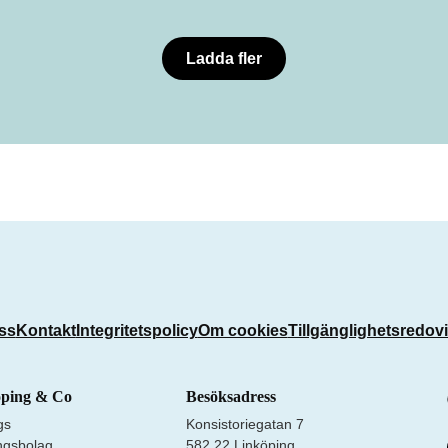
Ladda fler
ss
Kontakt
Integritetspolicy
Om cookies
Tillgänglighetsredov
öping & Co
Besöksadress
gs
Konsistoriegatan 7
ngsbolag.
582 22 Linköping