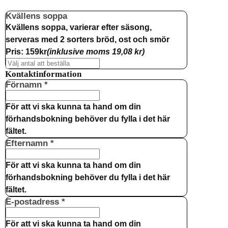
Kvällens soppa
Kvällens soppa, varierar efter säsong,
serveras med 2 sorters bröd, ost och smör
Pris
: 159kr
(inklusive moms 19,08 kr)
Kontaktinformation
Förnamn
Required
*
För att vi ska kunna ta hand om din
förhandsbokning behöver du fylla i det här
fältet.
Efternamn
Required
*
För att vi ska kunna ta hand om din
förhandsbokning behöver du fylla i det här
fältet.
E-postadress
Required
*
För att vi ska kunna ta hand om din