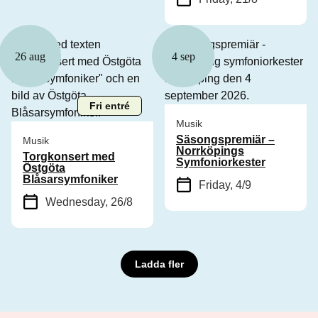
26 aug
4 sep
Fri entré
Musik
Säsongspremiär –
Musik
Norrköpings
Torgkonsert med
Symfoniorkester
Östgöta
Blåsarsymfoniker
Friday, 4/9
Wednesday, 26/8
Ladda fler