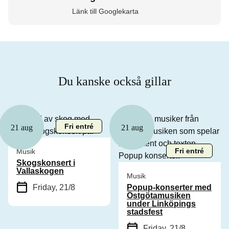
Länk till Googlekarta
Du kanske också gillar
Fri entré
21 aug
21 aug
Fri entré
Musik
Skogskonsert i
Vallaskogen
Musik
Friday, 21/8
Popup-konserter med
Östgötamusiken
under Linköpings
stadsfest
Friday, 21/8