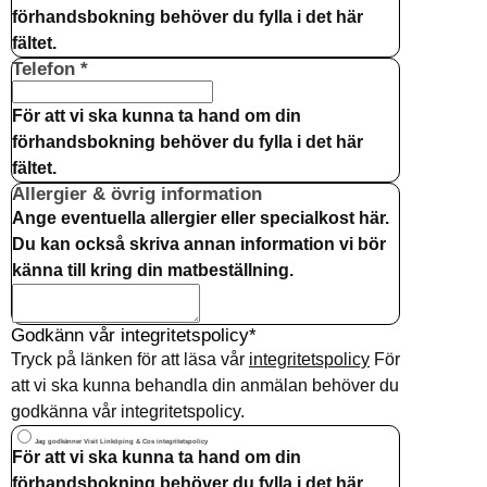
förhandsbokning behöver du fylla i det här
fältet.
Telefon
Required
*
För att vi ska kunna ta hand om din
förhandsbokning behöver du fylla i det här
fältet.
Allergier & övrig information
Ange eventuella allergier eller specialkost här.
Du kan också skriva annan information vi bör
känna till kring din matbeställning.
Godkänn vår integritetspolicy*
Tryck på länken för att läsa vår
integritetspolicy
För
att vi ska kunna behandla din anmälan behöver du
godkänna vår integritetspolicy.
Jag godkänner Visit Linköping & Cos integritetspolicy
För att vi ska kunna ta hand om din
förhandsbokning behöver du fylla i det här