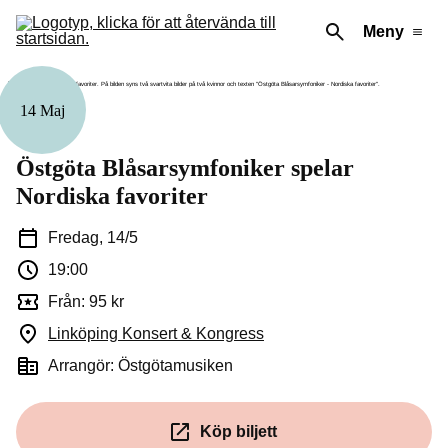
Meny
14 Maj
Musik
Östgöta Blåsarsymfoniker spelar
Nordiska favoriter
Fredag, 14/5
19:00
Från: 95 kr
Linköping Konsert & Kongress
(Öppnas i ett nytt fönster)
Arrangör: Östgötamusiken
Köp biljett
(Öppnas i ett nytt fönster)