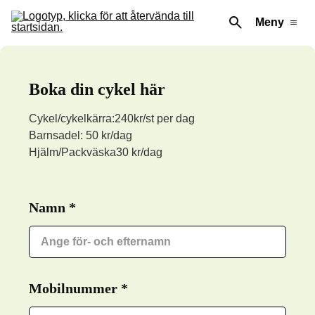
Meny
Boka din cykel här
Cykel/cykelkärra:
240kr/st per dag
Barnsadel:
50 kr/dag
Hjälm/Packväska
30 kr/dag
Namn
Required
*
Mobilnummer
Required
*