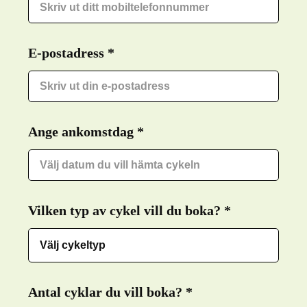
E-postadress
Required
*
Ange ankomstdag
Required
*
Vilken typ av cykel vill du boka?
Required
*
Antal cyklar du vill boka?
Required
*