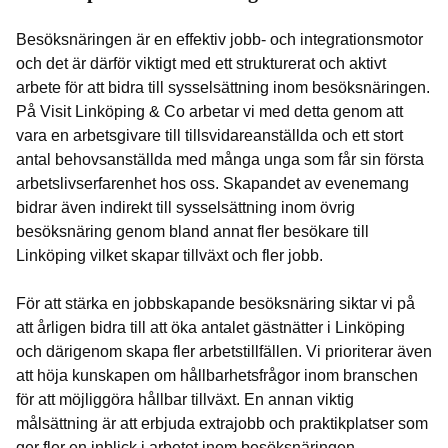
Besöksnäringen är en effektiv jobb- och integrationsmotor
och det är därför viktigt med ett strukturerat och aktivt
arbete för att bidra till sysselsättning inom besöksnäringen.
På Visit Linköping & Co arbetar vi med detta genom att
vara en arbetsgivare till tillsvidareanställda och ett stort
antal behovsanställda med många unga som får sin första
arbetslivserfarenhet hos oss. Skapandet av evenemang
bidrar även indirekt till sysselsättning inom övrig
besöksnäring genom bland annat fler besökare till
Linköping vilket skapar tillväxt och fler jobb.
För att stärka en jobbskapande besöksnäring siktar vi på
att årligen bidra till att öka antalet gästnätter i Linköping
och därigenom skapa fler arbetstillfällen. Vi prioriterar även
att höja kunskapen om hållbarhetsfrågor inom branschen
för att möjliggöra hållbar tillväxt. En annan viktig
målsättning är att erbjuda extrajobb och praktikplatser som
ger fler en inblick i arbetet inom besöksnäringen.