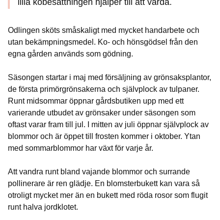
lilla kobesättningen hjälper till att vårda.
Odlingen sköts småskaligt med mycket handarbete och
utan bekämpningsmedel. Ko- och hönsgödsel från den
egna gården används som gödning.
Säsongen startar i maj med försäljning av grönsaksplantor,
de första primörgrönsakerna och självplock av tulpaner.
Runt midsommar öppnar gårdsbutiken upp med ett
varierande utbudet av grönsaker under säsongen som
oftast varar fram till jul. I mitten av juli öppnar självplock av
blommor och är öppet till frosten kommer i oktober. Ytan
med sommarblommor har växt för varje år.
Att vandra runt bland vajande blommor och surrande
pollinerare är ren glädje. En blomsterbukett kan vara så
otroligt mycket mer än en bukett med röda rosor som flugit
runt halva jordklotet.