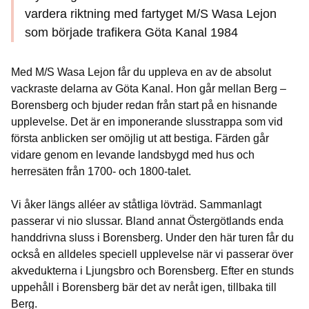
vardera riktning med fartyget M/S Wasa Lejon
som började trafikera Göta Kanal 1984
Med M/S Wasa Lejon får du uppleva en av de absolut
vackraste delarna av Göta Kanal. Hon går mellan Berg –
Borensberg och bjuder redan från start på en hisnande
upplevelse. Det är en imponerande slusstrappa som vid
första anblicken ser omöjlig ut att bestiga. Färden går
vidare genom en levande landsbygd med hus och
herresäten från 1700- och 1800-talet.
Vi åker längs alléer av ståtliga lövträd. Sammanlagt
passerar vi nio slussar. Bland annat Östergötlands enda
handdrivna sluss i Borensberg. Under den här turen får du
också en alldeles speciell upplevelse när vi passerar över
akvedukterna i Ljungsbro och Borensberg. Efter en stunds
uppehåll i Borensberg bär det av neråt igen, tillbaka till
Berg.