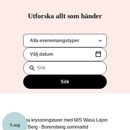
Utforska allt som händer
Alla evenemangstyper
Välj datum
(Datumformat: yyyy-mm-dd)
Sök
Sök
9 aug