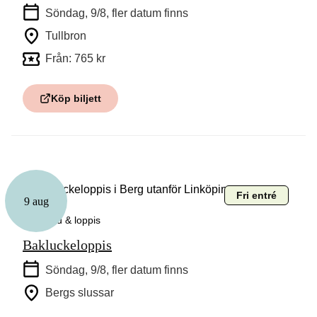
Söndag, 9/8
, fler datum finns
Tullbron
Från: 765 kr
Köp biljett
Fri entré
9 aug
Marknad & loppis
Bakluckeloppis
Söndag, 9/8
, fler datum finns
Bergs slussar