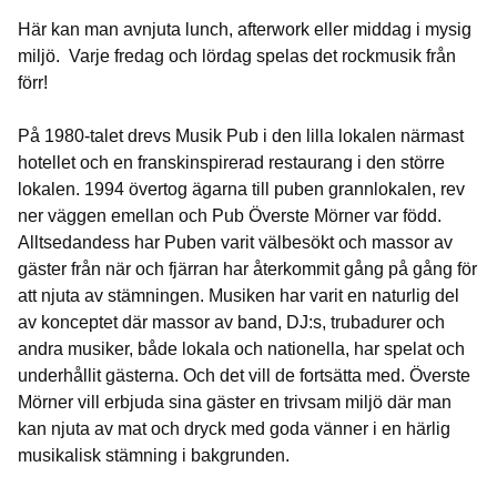
Här kan man avnjuta lunch, afterwork eller middag i mysig
miljö. Varje fredag och lördag spelas det rockmusik från
förr!
På 1980-talet drevs Musik Pub i den lilla lokalen närmast
hotellet och en franskinspirerad restaurang i den större
lokalen. 1994 övertog ägarna till puben grannlokalen, rev
ner väggen emellan och Pub Överste Mörner var född.
Alltsedandess har Puben varit välbesökt och massor av
gäster från när och fjärran har återkommit gång på gång för
att njuta av stämningen. Musiken har varit en naturlig del
av konceptet där massor av band, DJ:s, trubadurer och
andra musiker, både lokala och nationella, har spelat och
underhållit gästerna. Och det vill de fortsätta med. Överste
Mörner vill erbjuda sina gäster en trivsam miljö där man
kan njuta av mat och dryck med goda vänner i en härlig
musikalisk stämning i bakgrunden.