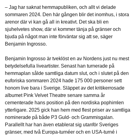
– Jag har saknat hemmapubliken, och allt vi delade
sommaren 2024. Den här gången blir det inomhus, i stora
arenor där vi kan gå all in kreativt. Det ska bli en
sjuhelvetes show, där vi kommer tänja på gränser och
bjuda på något man inte förväntar sig att se, säger
Benjamin Ingrosso.
Benjamin Ingrosso är tveklöst en av Nordens just nu mest
betydelsefulla liveartister. Senast han turnerade på
hemmaplan sålde samtliga datum slut, och i slutet på den
euforiska sommaren 2024 hade 175 000 personer sett
honom live bara i Sverige. Släppet av det kritikerrosade
albumet Pink Velvet Theatre senare samma år
cementerade hans position på den nordiska pophimlen
ytterligare. 2025 gick han hem med flest priser av samtliga
nominerade på både P3 Guld- och Grammisgalan.
Parallellt har han även etablerat sig utanför Sveriges
gränser, med två Europa-turnéer och en USA-turné i