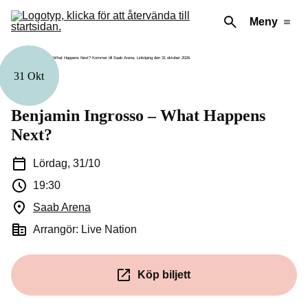
Meny
31 Okt
Musik
Benjamin Ingrosso – What Happens
Next?
Lördag, 31/10
19:30
Saab Arena
(Öppnas i ett nytt fönster)
Arrangör: Live Nation
Köp biljett
(Öppnas i ett nytt fönster)