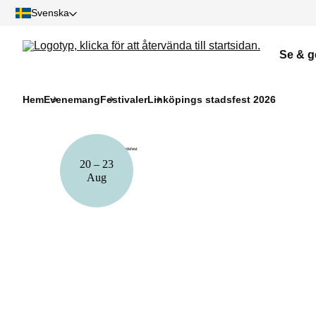
Svenska
Se & g
Hem
Evenemang
Festivaler
Linköpings stadsfest 2026
20
–
23
Aug