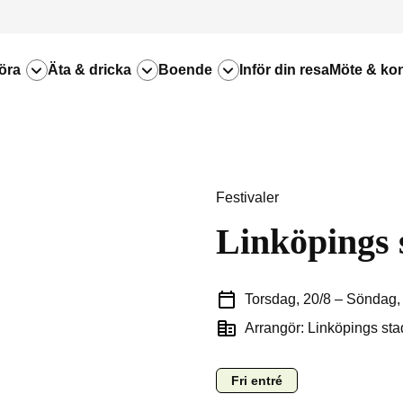
öra
Äta & dricka
Boende
Inför din resa
Möte & ko
Festivaler
Linköpings 
Torsdag, 20/8
–
Söndag,
Arrangör: Linköpings sta
Fri entré