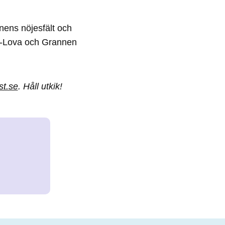
nens nöjesfält och
da-Lova och Grannen
st.se
. Håll utkik!