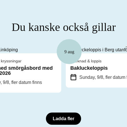
Du kanske också gillar
9 aug
 kryssningar
Marknad & loppis
ed smörgåsbord med
Bakluckeloppis
 2026
Sunday, 9/8
, fler datum 
, 9/8
, fler datum finns
Ladda fler