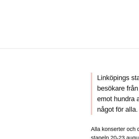
Linköpings st
besökare från
emot hundra ak
något för alla.
Alla konserter och d
stapeln 20-23 augus