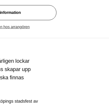
information
(Öppnas i ett nytt fönster)
on hos arrangören
rligen lockar
ns skapar upp
 ska finnas
nköpings stadsfest av