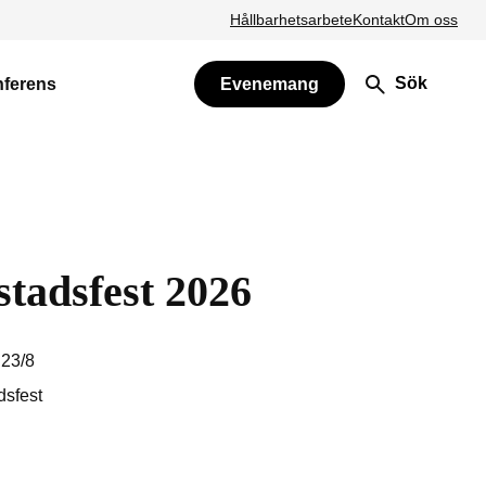
Hållbarhetsarbete
Kontakt
Om oss
Sök
nferens
Evenemang
stadsfest 2026
 23/8
dsfest