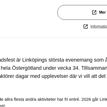
Mer 
Informati
adsfest är Linköpings största evenemang som å
 hela Östergötland under vecka 34. Tillsamma
törer dagar med upplevelser där vi vill att det
e allra flesta andra aktiviteter har fri entré. 2026 går Li
ti!