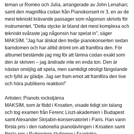
teman ur Romeo och Julia, arrangerade av John Lenahan;
samt den magnifika codan från Pianokonsert nr 3, en av de
mest tekniskt krävande passager som någonsin skrivits för
instrumentet. ”Detta stycke är bland det mest komplexa och
tekniskt svåraste jag någonsin har spelat in”, säger
MAKSIM. ”Jag har älskat den tredje pianokonserten sedan
barndomen och har alltid drömt om att framföra den. För
albumet bestämde jag mig för att lämna codan exakt som
den är skriven – jag ändrade inte en enda ton. Den är
nästan omöjlig att spela, men samtidigt otroligt fängslande
och fylld av glädje. Jag ser fram emot att framföra den live
och höra publikens reaktion!”
Artisten: Pianots rockstjärna
MAKSIM, som är född i Kroatien, visade tidigt sin talang
och tog examen från Ferenc Liszt-akademien i Budapest
samt Alexander Skrjabin-konservatoriet i Paris. Han vann
första pris i den nationella pianotävlingen i Kroatien samt
första pris i Rubinstein-tävlingen i Frankrike.