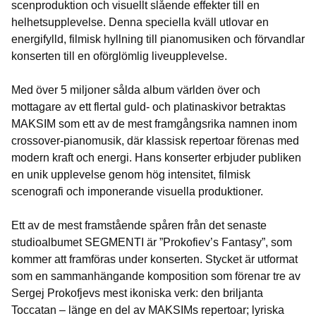
scenproduktion och visuellt slående effekter till en
helhetsupplevelse. Denna speciella kväll utlovar en
energifylld, filmisk hyllning till pianomusiken och förvandlar
konserten till en oförglömlig liveupplevelse.
Med över 5 miljoner sålda album världen över och
mottagare av ett flertal guld- och platinaskivor betraktas
MAKSIM som ett av de mest framgångsrika namnen inom
crossover-pianomusik, där klassisk repertoar förenas med
modern kraft och energi. Hans konserter erbjuder publiken
en unik upplevelse genom hög intensitet, filmisk
scenografi och imponerande visuella produktioner.
Ett av de mest framstående spåren från det senaste
studioalbumet SEGMENTI är ”Prokofiev’s Fantasy”, som
kommer att framföras under konserten. Stycket är utformat
som en sammanhängande komposition som förenar tre av
Sergej Prokofjevs mest ikoniska verk: den briljanta
Toccatan – länge en del av MAKSIMs repertoar; lyriska