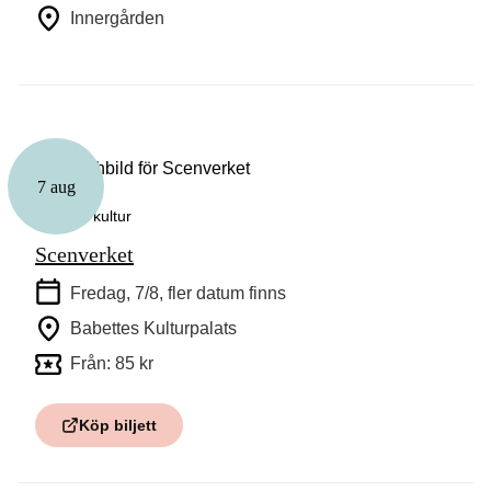
Innergården
7 aug
Konst & kultur
Scenverket
Fredag, 7/8
, fler datum finns
Babettes Kulturpalats
Från: 85 kr
Köp biljett