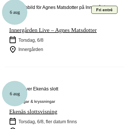
Fri entré
6 aug
Musik
Innergården Live – Agnes Matsdotter
Torsdag, 6/8
Innergården
6 aug
Guidningar & kryssningar
Ekenäs slottsvisning
Torsdag, 6/8
, fler datum finns