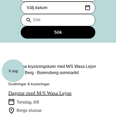
Välj datum
(Datumformat: yyyy-mm-dd)
Sök
Sök
6 aug
Guidningar & kryssningar
Dagstur med M/S Wasa Lejon
Torsdag, 6/8
Bergs slussar