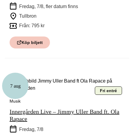
Fredag, 7/8
, fler datum finns
Tullbron
Från: 795 kr
Köp biljett
7 aug
Fri entré
Musik
Innergården Live – Jimmy Uller Band ft. Ola
Rapace
Fredag, 7/8