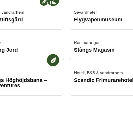
& vandrarhem
Sevärdheter
tiftsgård
Flygvapenmuseum
 Miljösäkrad verksamhet
r
Restauranger
ng Jord
Stångs Magasin
 Miljösäkrad verksamhet
Vi på [ANAME] är en Miljösäkrad 
Hotell, B&B & vandrarhem
gs Höghöjdsbana –
Scandic Frimurarehotel
entures
 Miljösäkrad verksamhet