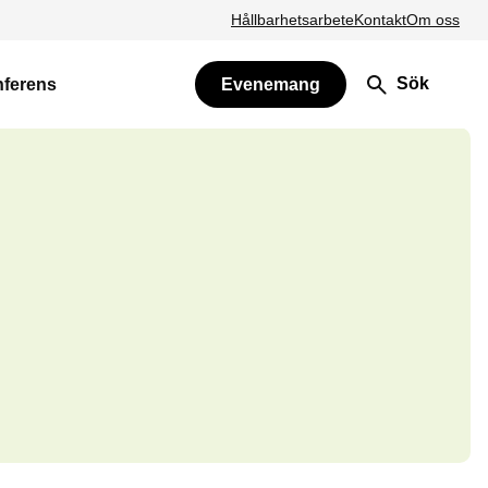
Hållbarhetsarbete
Kontakt
Om oss
Sök
nferens
Evenemang