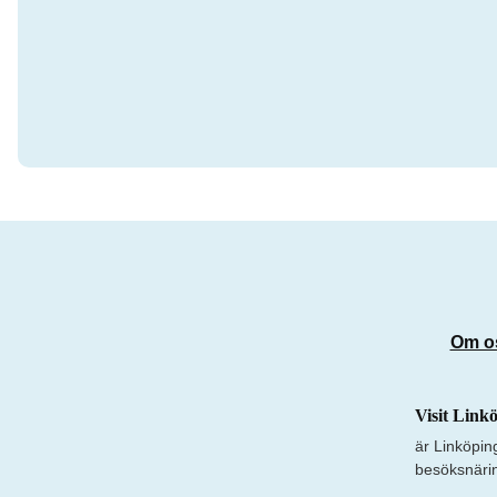
Om o
Visit Link
är Linköpin
besöksnäri