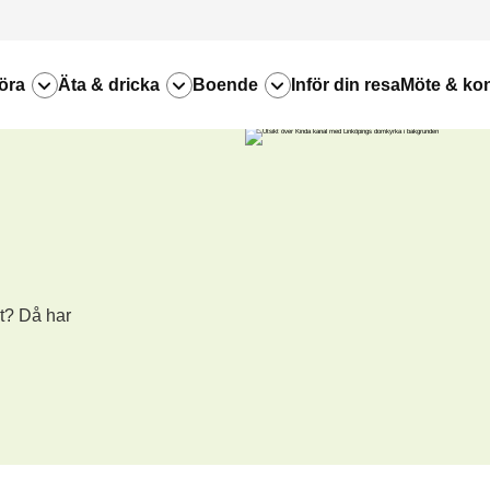
öra
Äta & dricka
Boende
Inför din resa
Möte & ko
nt? Då har