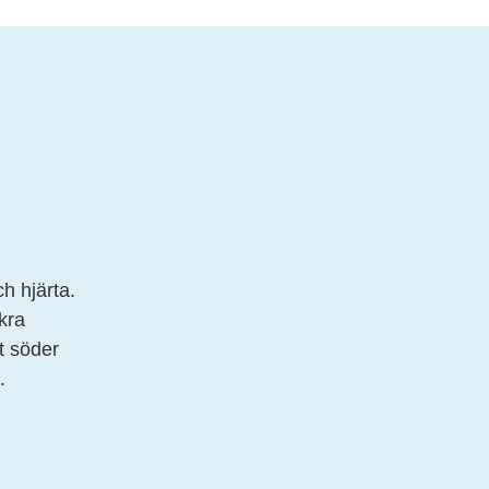
h hjärta.
kra
t söder
.