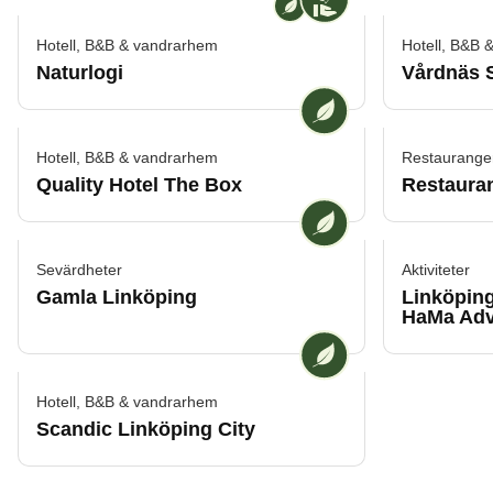
Hotell, B&B & vandrarhem
Hotell, B&B 
Naturlogi
Vårdnäs S
Vi på [ANAME] är en
Hotell, B&B & vandrarhem
Restaurange
Quality Hotel The Box
Restaura
Vi på [ANAME] är en
Sevärdheter
Aktiviteter
Gamla Linköping
Linköpin
HaMa Adv
Vi på [ANAME] är en
Hotell, B&B & vandrarhem
Scandic Linköping City