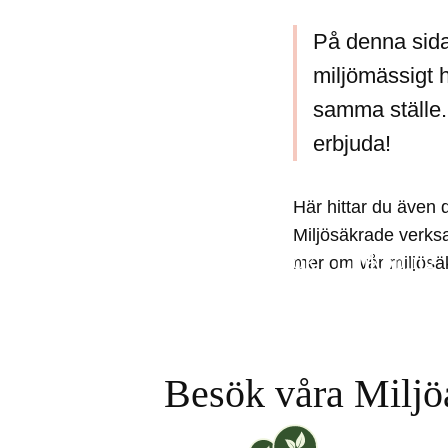
På denna sida 
miljömässigt h
samma ställe.
erbjuda!
Här hittar du även 
Miljösäkrade verksa
Tips för ett grönare besök i Linköping
mer om vår miljösäk
Besök våra Miljö
Vi på [ANAME] är Milj