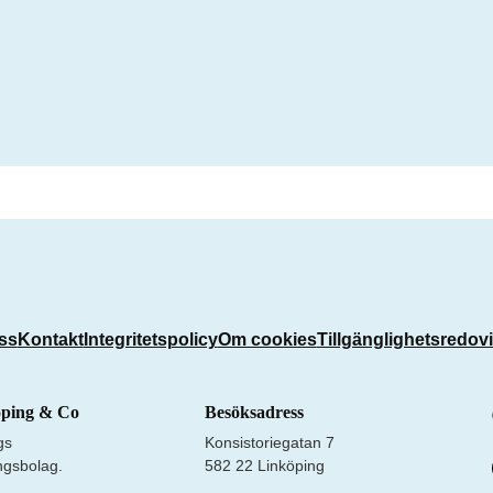
ss
Kontakt
Integritetspolicy
Om cookies
Tillgänglighetsredov
öping & Co
Besöksadress
gs
Konsistoriegatan 7
ngsbolag.
582 22 Linköping