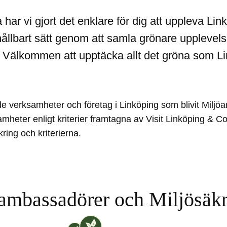
har vi gjort det enklare för dig att uppleva Lin
ållbart sätt genom att samla grönare upplevels
 Välkommen att upptäcka allt det gröna som Li
de verksamheter och företag i Linköping som blivit Milj
mheter enligt kriterier framtagna av Visit Linköping & C
Res hållbart till
ring och kriterierna.
ambassadörer och Miljösäk
öambassadörer
Vi på [ANAME] är Miljöambassadöre