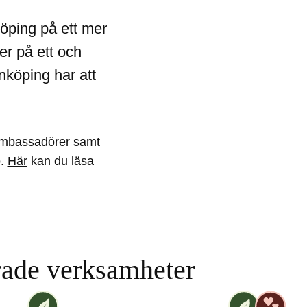
köping på ett mer
er på ett och
nköping har att
öambassadörer samt
o.
Här
kan du läsa
 och i Linköping
rade verksamheter
r
Vi på [ANAME] är en Miljösäkrad verksamhet
Vi på [ANAME
[ANAME]