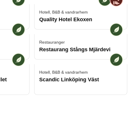
Hotell, B&B & vandrarhem
Quality Hotel Ekoxen
Vi på [ANAME] är en Miljösäkrad verksamhet
Vi på [A
Restauranger
Restaurang Stångs Mjärdevi
verksamhet
Vi på [ANAME] är en Miljösäkrad verksamhet
Vi på [A
Hotell, B&B & vandrarhem
let
Scandic Linköping Väst