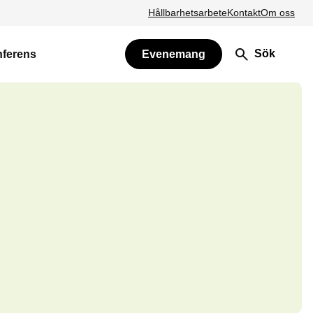
Hållbarhetsarbete
Kontakt
Om oss
Sök
nferens
Evenemang