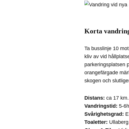
Korta vandring
Ta busslinje 10 mot
kliv av vid hållpla
parkeringsplatsen p
orangefärgade märk
skogen och slutlig
Distans:
ca 17 km.
Vandringstid:
5-6h
Svårighetsgrad:
En
Toaletter:
Ullaberg