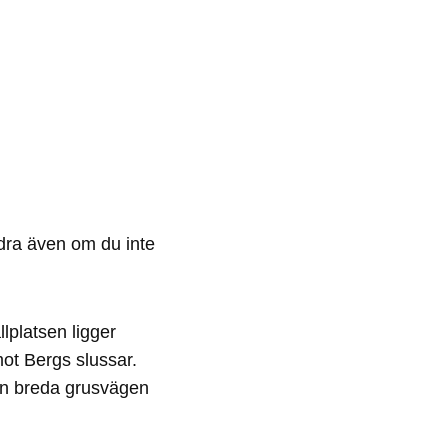
ndra även om du inte
lplatsen ligger
ot Bergs slussar.
den breda grusvägen