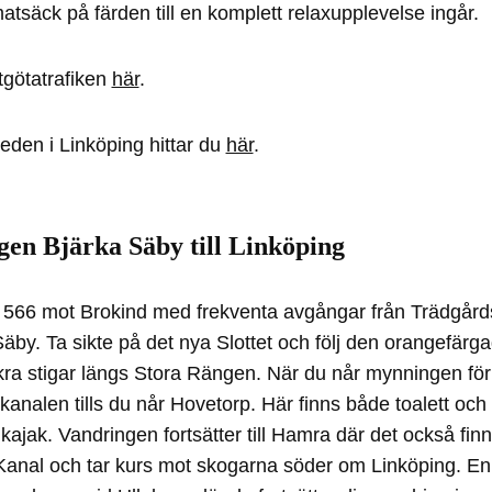
matsäck på färden till en komplett relaxupplevelse ingår.
tgötatrafiken
här
.
eden i Linköping hittar du
här
.
en Bjärka Säby till Linköping
566 mot Brokind med frekventa avgångar från Trädgårdst
Säby. Ta sikte på det nya Slottet och följ den orangefär
ra stigar längs Stora Rängen. När du når mynningen för
kanalen tills du når Hovetorp. Här finns både toalett och
 kajak. Vandringen fortsätter till Hamra där det också finn
 Kanal och tar kurs mot skogarna söder om Linköping. En