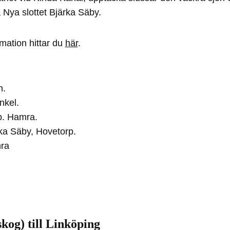
 Nya slottet Bjärka Säby.
mation hittar du
här
.
h.
kel.
. Hamra.
ka Säby, Hovetorp.
ra
og) till Linköping