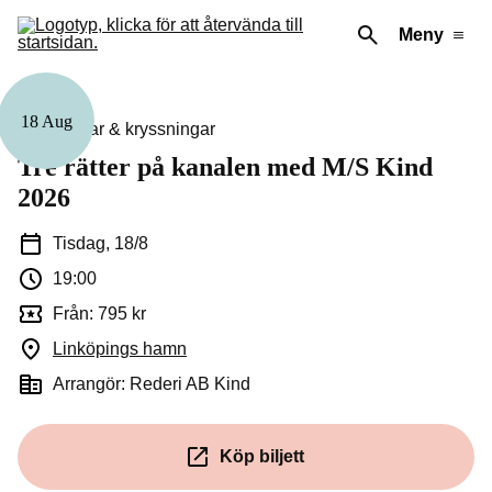
Meny
18 Aug
Guidningar & kryssningar
Tre rätter på kanalen med M/S Kind
2026
Tisdag, 18/8
19:00
Från: 795 kr
Linköpings hamn
(Öppnas i ett nytt fönster)
Arrangör: Rederi AB Kind
Köp biljett
(Öppnas i ett nytt fönster)