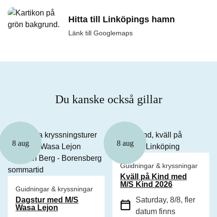
Hitta till Linköpings hamn
Länk till Googlemaps
Du kanske också gillar
8 aug
8 aug
Guidningar & kryssningar
Kväll på Kind med
M/S Kind 2026
Guidningar & kryssningar
Dagstur med M/S
Saturday, 8/8
, fler
Wasa Lejon
datum finns