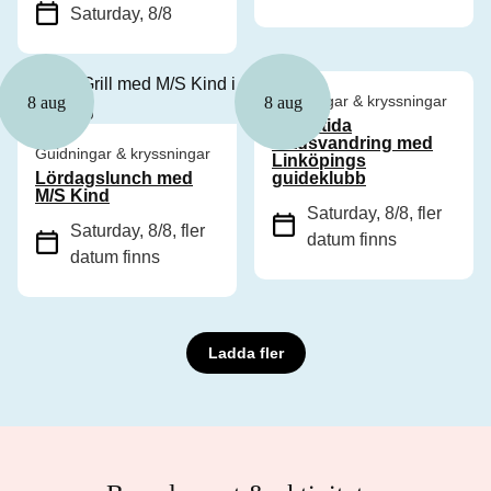
Saturday, 8/8
Guidningar & kryssningar
8 aug
8 aug
Medeltida
stadsvandring med
Guidningar & kryssningar
Linköpings
Lördagslunch med
guideklubb
M/S Kind
Saturday, 8/8
, fler
Saturday, 8/8
, fler
datum finns
datum finns
Ladda fler