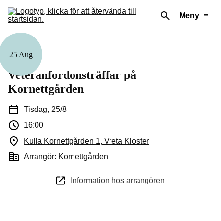
Meny
25 Aug
Familj
Veteranfordonsträffar på
Kornettgården
Tisdag, 25/8
16:00
Kulla Kornettgården 1, Vreta Kloster
(Öppnas i ett nytt fön
Arrangör: Kornettgården
Information hos arrangören