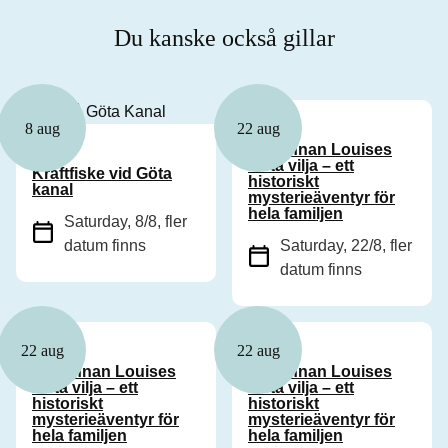
Du kanske också gillar
Familj
8 aug
22 aug
Grevinnan Louises
Familj
sista vilja – ett
Kräftfiske vid Göta
historiskt
kanal
mysterieäventyr för
hela familjen
Saturday, 8/8
, fler
datum finns
Saturday, 22/8
, fler
datum finns
Familj
Familj
22 aug
22 aug
Grevinnan Louises
Grevinnan Louises
sista vilja – ett
sista vilja – ett
historiskt
historiskt
mysterieäventyr för
mysterieäventyr för
hela familjen
hela familjen